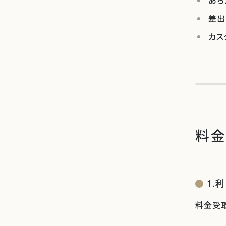
あら
差出
カス
料
1.
料金受