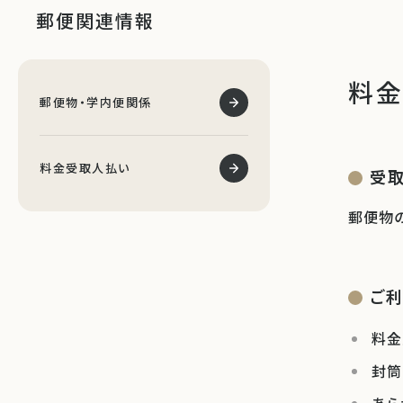
郵便関連情報
料
郵便物・学内便関係
料金受取人払い
受
郵便物
ご
料金
封筒