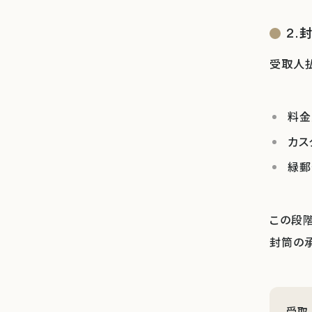
2.
受取人払
料金
カス
緑郵
この段
封筒の
受取