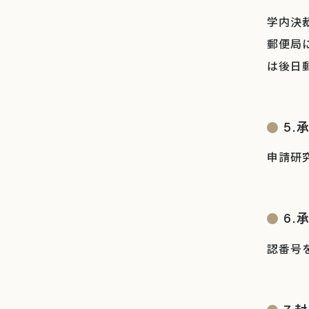
学内決
郵便局
は後日
5.
申請研
6.
認番号を