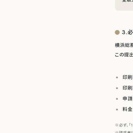
3.
横浜総務
この提出
印刷
印刷
申請
料金
必ず、「
請求者